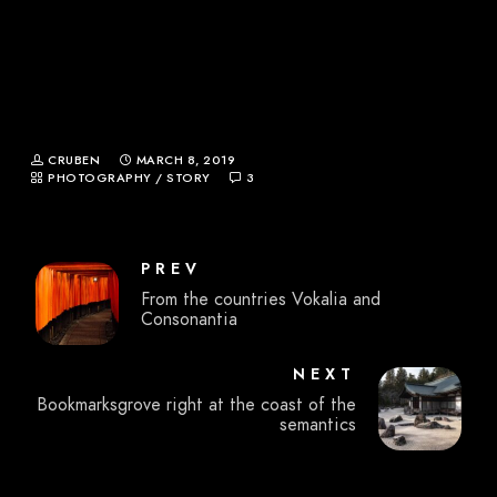
CRUBEN
MARCH 8, 2019
PHOTOGRAPHY
/
STORY
3
PREV
From the countries Vokalia and
Consonantia
NEXT
Bookmarksgrove right at the coast of the
semantics